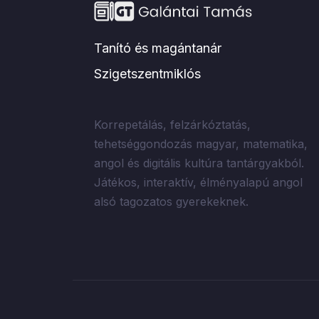
Tanító és magántanár
Szigetszentmiklós
Korrepetálás, felzárkóztatás,
tehetséggondozás magyar, matematika,
angol és digitális kultúra tantárgyakból.
Játékos, interaktív, élményalapú angol
alsó tagozatos gyerekeknek.