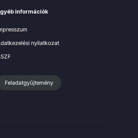
gyéb információk
mpresszum
datkezelési nyilatkozat
ÁSZF
Feladatgyűjtemény