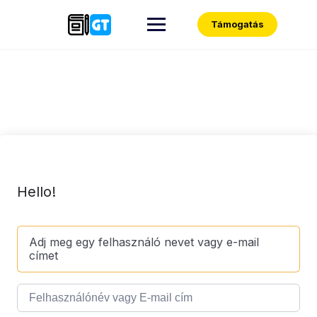
Skip
to
Támogatás
content
Hello!
Adj meg egy felhasználó nevet vagy e-mail
címet