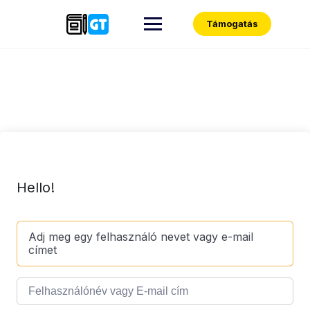
Skip
to
Támogatás
content
Hello!
Adj meg egy felhasználó nevet vagy e-mail
címet