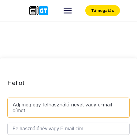
Skip
to
Támogatás
content
Hello!
Adj meg egy felhasználó nevet vagy e-mail
címet