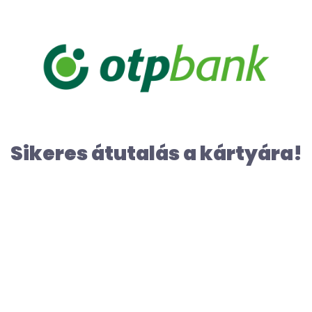
Sikeres átutalás a kártyára!