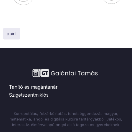
paint
Tanító és magántanár
Szigetszentmiklós
Korrepetálás, felzárkóztatás, tehetséggondozás magyar,
matematika, angol és digitális kultúra tantárgyakból. Játékos,
interaktív, élményalapú angol alsó tagozatos gyerekeknek.