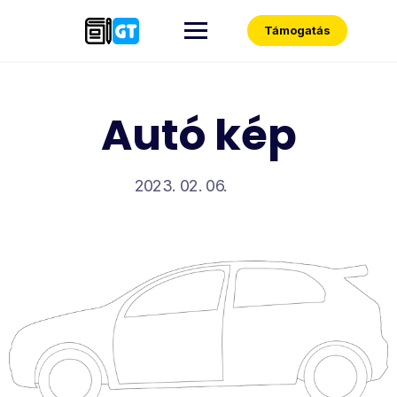
Skip
to
Támogatás
content
Autó kép
2023. 02. 06.