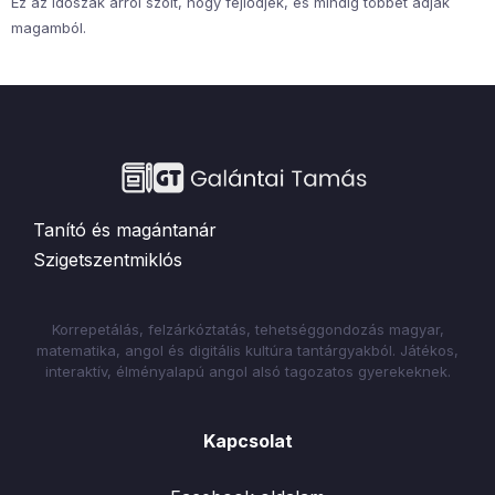
Ez az időszak arról szólt, hogy fejlődjek, és mindig többet adjak
magamból.
Tanító és magántanár
Szigetszentmiklós
Korrepetálás, felzárkóztatás, tehetséggondozás magyar,
matematika, angol és digitális kultúra tantárgyakból. Játékos,
interaktív, élményalapú angol alsó tagozatos gyerekeknek.
Kapcsolat