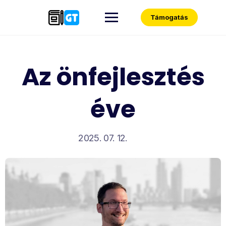
Skip
to
Támogatás
content
Az önfejlesztés
éve
2025. 07. 12.