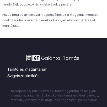
tanulójáték óvodások és kisiskolások számára.
Közös tanulás alkalmával megbeszélhetjük a megoldás menetét,
önálló tanulás esetén a gyerekek könnyen ellenőrizhetik saját
munkájukat.
Tanító és magántanár
Szigetszentmiklós
Korrepetálás, felzárkóztatás, tehetséggondozás magyar,
matematika, angol és digitális kultúra tantárgyakból. Játékos,
interaktív, élményalapú angol alsó tagozatos gyerekeknek.