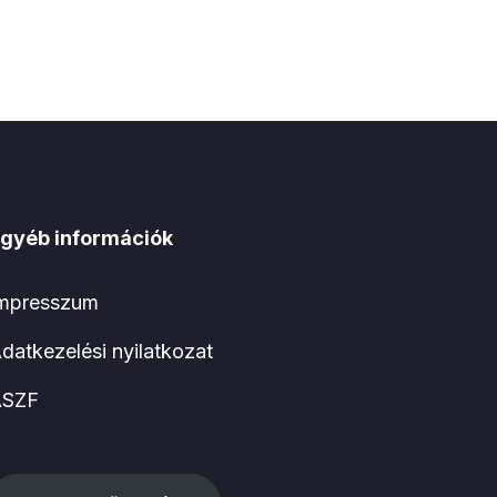
gyéb információk
mpresszum
datkezelési nyilatkozat
ÁSZF