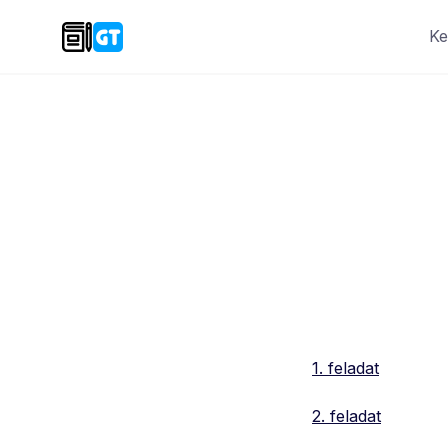
Skip
Ke
to
content
1. feladat
2. feladat