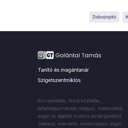
Doboznyitó
K
Tanító és magántanár
Szigetszentmiklós
Korrepetálás, felzárkóztatás,
tehetséggondozás magyar, matematika,
angol és digitális kultúra tantárgyakból.
Játékos, interaktív, élményalapú angol